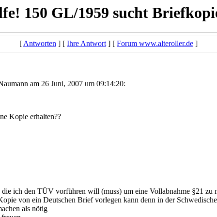
lfe! 150 GL/1959 sucht Briefkopie
[
Antworten
] [
Ihre Antwort
] [
Forum www.alteroller.de
]
Naumann am 26 Juni, 2007 um 09:14:20:
ine Kopie erhalten??
a) die ich den TÜV vorführen will (muss) um eine Vollabnahme §21 zu
 Kopie von ein Deutschen Brief vorlegen kann denn in der Schwedische 
machen als nötig